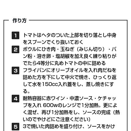
作り方
トマトはヘタのついた上部を切り落とし中身
をスプーンでくり抜いておく
ボウルにひき肉・玉ねぎ（みじん切り）・パ
ン粉・溶き卵・塩胡椒を加え良く練り粘りが
でたら4等分に丸めトマトの中に詰める
フライパンにオリーブオイルを入れ肉だねを
詰めた方を下にして中火で焼き、ひっくり返
して水を150cc入れ蓋をし、蒸し焼きにす
る。
耐熱容器に赤ワイン・中濃ソース・ケチャッ
プを入れ 600wのレンジで1分加熱。更によ
く混ぜ、再び1分加熱をし、ソースの完成（熱
いのでやけどにご注意ください）
3で焼いた肉詰めを盛り付け、ソースをかけ